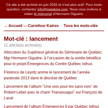
Ce site a été archivé en juin 2026 et n'est plus actif. Pour toute
question, contactez
info@metakine.com
. Nous vous invitons à
visiter
le mémorial
d'Hermann Giguère.
← Accueil — Carrefour Kairos
·
Tous les mots-clés
Mot-clé : lancement
11 article(s) archivé(s).
Allocution du Supérieur général du Séminaire de Québec,
Mgr Hermann Giguère, à l’occasion de la soirée bénéfice
pour le projet Émergences du Centre Québec Ixthus
Florence de Leyritz anime le lancement de l'année
pastorale 2013 dans le diocèse de Québec
Lancement de l'album "Une voix pour les sans voix" de
Robert Lebel avec le chant "Hariaouagui" sur François de
Laval
Lancement de l'album Émergences II par Québec Ixthus