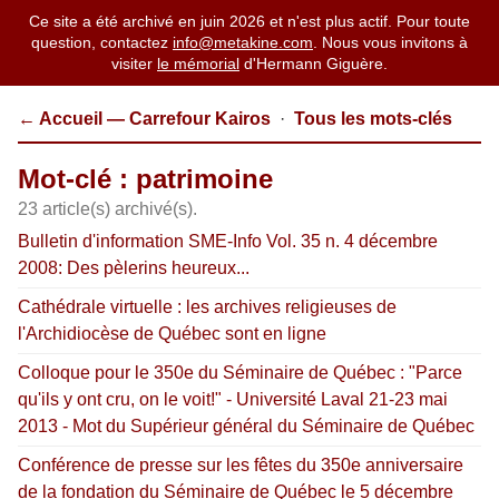
Ce site a été archivé en juin 2026 et n'est plus actif. Pour toute
question, contactez
info@metakine.com
. Nous vous invitons à
visiter
le mémorial
d'Hermann Giguère.
← Accueil — Carrefour Kairos
·
Tous les mots-clés
Mot-clé : patrimoine
23 article(s) archivé(s).
Bulletin d'information SME-Info Vol. 35 n. 4 décembre
2008: Des pèlerins heureux...
Cathédrale virtuelle : les archives religieuses de
l'Archidiocèse de Québec sont en ligne
Colloque pour le 350e du Séminaire de Québec : "Parce
qu'ils y ont cru, on le voit!" - Université Laval 21-23 mai
2013 - Mot du Supérieur général du Séminaire de Québec
Conférence de presse sur les fêtes du 350e anniversaire
de la fondation du Séminaire de Québec le 5 décembre