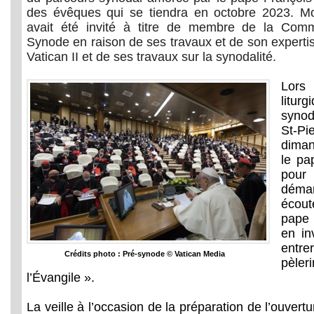
des évêques qui se tiendra en octobre 2023. Mo
avait été invité à titre de membre de la Comm
Synode en raison de ses travaux et de son expertis
Vatican II et de ses travaux sur la synodalité.
Lors
litu
synod
St-P
dima
le pa
pou
démar
écout
pape 
en in
entr
Crédits photo : Pré-synode © Vatican Media
pèl
l’Évangile ».
La veille à l’occasion de la préparation de l’ouvert