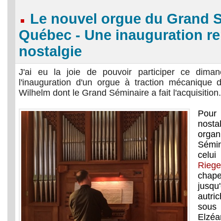
Le nouvel orgue du Grand 
Québec - Une inauguration re
nostalgie
J'ai eu la joie de pouvoir participer ce di
l'inauguration d'un orgue à traction mécanique d
Wilhelm dont le Grand Séminaire a fait l'acquisition
Pour 
nos
org
Sémin
celui
Riege
chape
jusq
autri
sous
Elzé