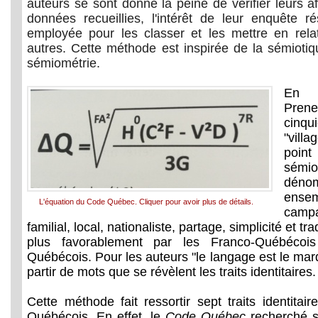
auteurs se sont donné la peine de vérifier leurs a
données recueillies, l'intérêt de leur enquête 
employée pour les classer et les mettre en rela
autres. Cette méthode est inspirée de la sémiotiq
sémiométrie.
En q
Pren
cinqu
"vill
poi
sém
déno
ense
L'équation du Code Québec. Cliquer pour avoir plus de détails.
camp
familial, local, nationaliste, partage, simplicité et tr
plus favorablement par les Franco-Québécoi
Québécois. Pour les auteurs "le langage est le marqu
partir de mots que se révèlent les traits identitaires.
Cette méthode fait ressortir sept traits identita
Québécois. En effet, le
Code Québec
recherché s