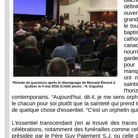
diacr
défi
ouver
grand
le to
bap
catho
canad
nourr
garde
pour
manq
ont n
Période de questions après le témoignage de Bernard Émond à
sain
Québec le 4 mai 2016 (Crédit photo : H. Giguère)
l'h
contemporains. "Aujourd'hui, dit-il, je me sens orph
le chacun pour soi plutôt que la sainteté qui prend 
de quelque chose d'essentiel. "C'est un orphelin qui
L'essentiel transcendant j'en ai trouvé des trace
célébrations, notamment des funérailles comme cel
présidée par le Père Guy Paiement S.J. ou celle