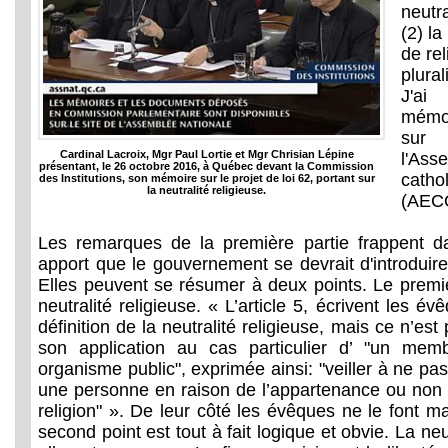
neutra
(2) la
de rel
plura
J'ai
mémoi
sur 
Cardinal Lacroix, Mgr Paul Lortie et Mgr Chrisian Lépine
l'As
présentant, le 26 octobre 2016, à Québec devant la Commission
cath
des Institutions, son mémoire sur le projet de loi 62, portant sur
la neutralité religieuse.
(AEC
Les remarques de la première partie frappent da
apport que le gouvernement se devrait d'introduire
Elles peuvent se résumer à deux points. Le premier
neutralité religieuse. « L’article 5, écrivent les é
définition de la neutralité religieuse, mais ce n’est 
son application au cas particulier d’ "un mem
organisme public", exprimée ainsi: "veiller à ne pas
une personne en raison de l’appartenance ou non 
religion" ». De leur côté les évêques ne le font 
second point est tout à fait logique et obvie. La neut