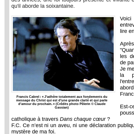
qu'il aborde la soixantaine.
Voici
entr
lire e
Après
"Quan
les d
de par
Je me
la 
l'en
aborda
Franc
Francis Cabrel : « J’adhère totalement aux fondements du
message du Christ qui est d’une grande clarté et qui parle
d’amour du prochain. » (Crédits photo Pèlerin © Claude
Est-c
Gassian)
pouss
catholique à travers
Dans chaque cœur
?
F.C. Ce n’est ni un aveu, ni une déclaration publique
mystère de ma foi.