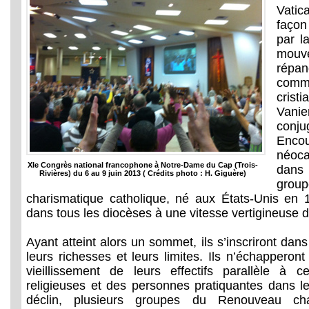
Vati
façon
par l
mouve
répa
comm
crist
Vani
con
Enco
néoca
XIe Congrès national francophone à Notre-Dame du Cap (Trois-
dans
Rivières) du 6 au 9 juin 2013 ( Crédits photo : H. Giguère)
gro
charismatique catholique, né aux États-Unis en 1
dans tous les diocèses à une vitesse vertigineuse 
Ayant atteint alors un sommet, ils s’inscriront dans
leurs richesses et leurs limites. Ils n’échapper
vieillissement de leurs effectifs parallèle à
religieuses et des personnes pratiquantes dans l
déclin, plusieurs groupes du Renouveau char