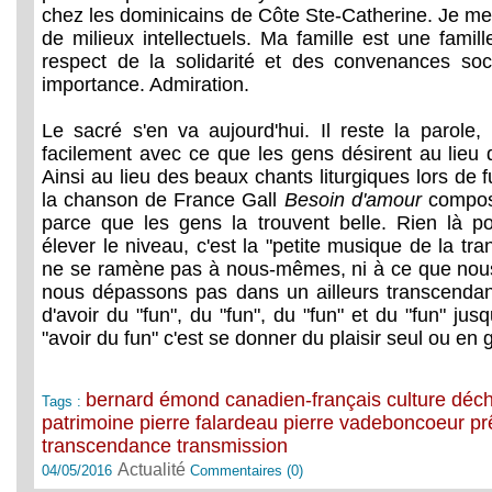
chez les dominicains de Côte Ste-Catherine. Je me
de milieux intellectuels. Ma famille est une famil
respect de la solidarité et des convenances soc
importance. Admiration.
Le sacré s'en va aujourd'hui. Il reste la parol
facilement avec ce que les gens désirent au lieu de
Ainsi au lieu des beaux chants liturgiques lors de f
la chanson de France Gall
Besoin d'amour
compos
parce que les gens la trouvent belle. Rien là p
élever le niveau, c'est la "petite musique de la 
ne se ramène pas à nous-mêmes, ni à ce que nous
nous dépassons pas dans un ailleurs transcendan
d'avoir du "fun", du "fun", du "fun" et du "fun" jus
"avoir du fun" c'est se donner du plaisir seul ou en 
bernard émond
canadien-français
culture
déch
Tags :
patrimoine
pierre falardeau
pierre vadeboncoeur
pr
transcendance
transmission
Actualité
04/05/2016
Commentaires (0)