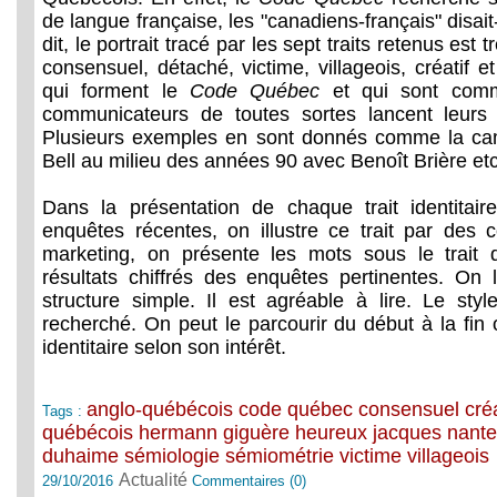
de langue française, les "canadiens-français" disait
dit, le portrait tracé par les sept traits retenus est 
consensuel, détaché, victime, villageois, créatif et
qui forment le
Code Québec
et qui sont comm
communicateurs de toutes sortes lancent leurs
Plusieurs exemples en sont donnés comme la ca
Bell au milieu des années 90 avec Benoît Brière etc
Dans la présentation de chaque trait identitair
enquêtes récentes, on illustre ce trait par des c
marketing, on présente les mots sous le trait 
résultats chiffrés des enquêtes pertinentes. On 
structure simple. Il est agréable à lire. Le sty
recherché. On peut le parcourir du début à la fin ou
identitaire selon son intérêt.
anglo-québécois
code québec
consensuel
créa
Tags :
québécois
hermann giguère
heureux
jacques nante
duhaime
sémiologie
sémiométrie
victime
villageois
Actualité
29/10/2016
Commentaires (0)