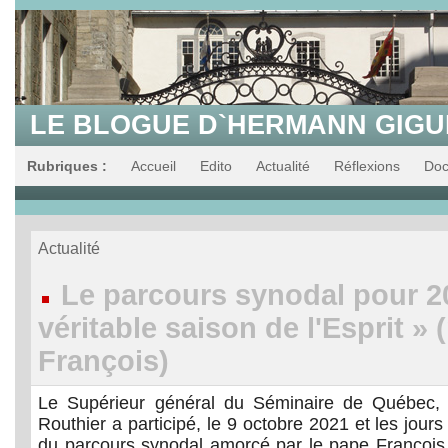
LE BLOGUE D`HERMANN GIG
Rubriques :
Accueil
Edito
Actualité
Réflexions
Do
Actualité
Le parcours synodal pour 2
véritable saison de l'Esprit » 
François)
Le Supérieur général du Séminaire de Québec, m
Routhier a participé, le 9 octobre 2021 et les jour
du parcours synodal amorcé par le pape François