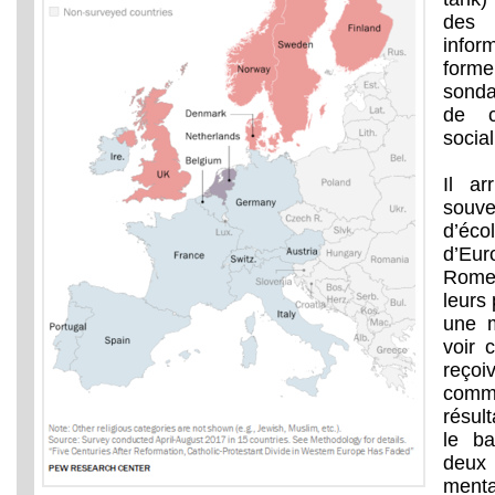
des 
infor
form
sonda
de c
socia
Il a
souv
d’éc
d’Eur
Rome
leurs
une m
voir 
reçoi
commu
résul
le ba
deux
ment