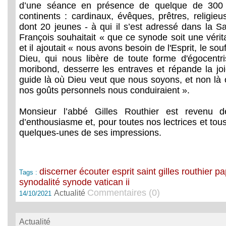
d’une séance en présence de quelque de 300 p
continents : cardinaux, évêques, prêtres, religieus
dont 20 jeunes - à qui il s’est adressé dans la S
François souhaitait « que ce synode soit une vérita
et il ajoutait « nous avons besoin de l'Esprit, le so
Dieu, qui nous libère de toute forme d'égocentr
moribond, desserre les entraves et répande la jo
guide là où Dieu veut que nous soyons, et non là 
nos goûts personnels nous conduiraient ».
Monsieur l’abbé Gilles Routhier est revenu 
d’enthousiasme et, pour toutes nos lectrices et tous
quelques-unes de ses impressions.
discerner
écouter
esprit saint
gilles routhier
pa
Tags :
synodalité
synode
vatican ii
Commentaires (0)
Actualité
14/10/2021
Actualité