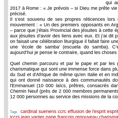
qui a
2017 à Rome : « Je prévois – si Dieu me prête vie – 
précisé.
Il s’est souvenu de ses propres réticences lors
mouvement : « Un des premiers opposants en Ar
– parce que j’étais Provincial des jésuites à cette ép
aux jésuites d’avoir des liens avec eux. Et j’ai di
on faisait une célébration liturgique il fallait faire u
une ‘école de samba’ (escuela do samba). C’es
aujourd’hui je pense le contraire, quand les choses 
Quel chemin parcouru et par le pape et par le
charismatique qui sont une immense force dans pl
du Sud et d'Afrique de même qu'en Italie et en Ind
qui ont donné naissance à des communautés don
l'Emmanuel (10 000 laïcs, prêtres, consacrés da
Chemin Neuf (près de 2 000 membres permanents d
12 000 personnes au service des missions de la 
cardinal suenens
ccrc
effusion de l'esprit
espri
Tags :
iccrs
jean vanier
pape françois
renouveau charisma