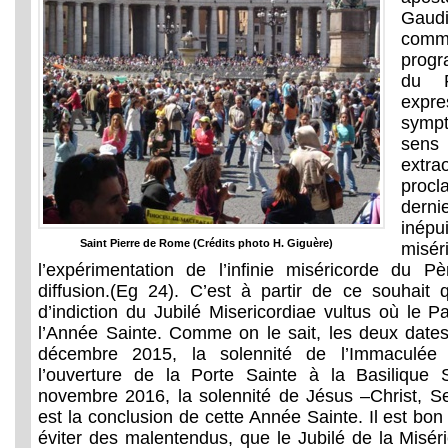
Gau
com
progr
du P
ex
sympt
se
extr
pro
derni
inép
Saint Pierre de Rome (Crédits photo H. Giguère)
misé
l’expérimentation de l’infinie miséricorde du 
diffusion.(Eg 24). C’est à partir de ce souhait qu
d’indiction du Jubilé Misericordiae vultus où le Pa
l’Année Sainte. Comme on le sait, les deux dates 
décembre 2015, la solennité de l’Immaculée 
l’ouverture de la Porte Sainte à la Basilique S
novembre 2016, la solennité de Jésus –Christ, Se
est la conclusion de cette Année Sainte. Il est bon 
éviter des malentendus, que le Jubilé de la Miséri