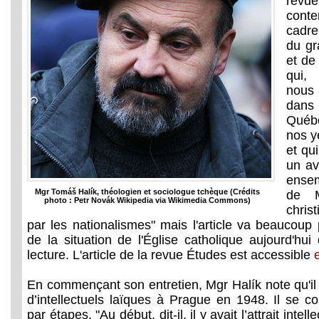
rev
conte
cadre
du gr
et de
qui,
nous
dans
Québ
nos y
et qu
un av
ensemb
Mgr Tomáš Halík, théologien et sociologue tchèque (Crédits
de 
photo : Petr Novák Wikipedia via Wikimedia Commons)
chris
par les nationalismes" mais l'article va beaucoup 
de la situation de l'Église catholique aujourd'h
lecture. L'article de la revue Études est accessible
En commençant son entretien, Mgr Halík note qu'il
d’intellectuels laïques à Prague en 1948. Il se co
par étapes. "Au début, dit-il, il y avait l’attrait intel