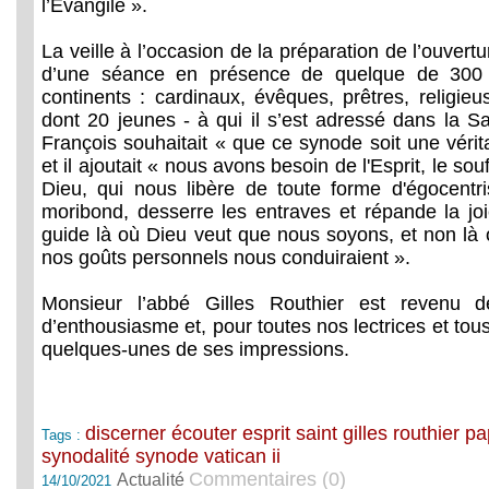
l’Évangile ».
La veille à l’occasion de la préparation de l’ouvert
d’une séance en présence de quelque de 300 p
continents : cardinaux, évêques, prêtres, religieus
dont 20 jeunes - à qui il s’est adressé dans la S
François souhaitait « que ce synode soit une vérita
et il ajoutait « nous avons besoin de l'Esprit, le so
Dieu, qui nous libère de toute forme d'égocentr
moribond, desserre les entraves et répande la jo
guide là où Dieu veut que nous soyons, et non là 
nos goûts personnels nous conduiraient ».
Monsieur l’abbé Gilles Routhier est revenu 
d’enthousiasme et, pour toutes nos lectrices et tous
quelques-unes de ses impressions.
discerner
écouter
esprit saint
gilles routhier
pa
Tags :
synodalité
synode
vatican ii
Commentaires (0)
Actualité
14/10/2021