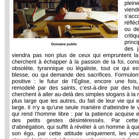
plein
vien
s’a
réflé
ou de
crit
princ
Domaine public
des j
viendra pas non plus de ceux qui empruntent la v
cherchent à échapper à la passion de la foi, co
obsolète, tyrannique ou légaliste, tout ce qui e
blesse, ou qui demande des sacrifices. Formulon
positive : le futur de l’Église, encore une foi
remodelé par des saints, c’est-à-dire par des h
cherchent à aller au-delà des simples slogans à la 
plus large que les autres, du fait de leur vie qui 
large. Il n’y a qu’une seule manière d’atteindre le v
qui rend l’homme libre : par la patience acquise e
des petits gestes désintéressés. Par cette 
d’abnégation, qui suffit à révéler à un homme à quel
son égo, par cette attitude uniquement, les y