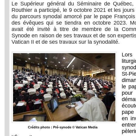
Le Supérieur général du Séminaire de Québec, m
Routhier a participé, le 9 octobre 2021 et les jour
du parcours synodal amorcé par le pape François
des évêques qui se tiendra en octobre 2023. Mo
avait été invité à titre de membre de la Comm
Synode en raison de ses travaux et de son expertis
Vatican II et de ses travaux sur la synodalité.
Lors
litu
synod
St-P
dima
le pa
pou
démar
écout
pape 
en in
entr
Crédits photo : Pré-synode © Vatican Media
pèl