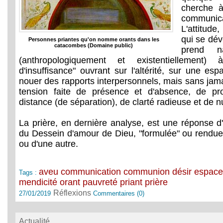
cherche 
communic
L'attitude,
qui se dév
Personnes priantes qu'on nomme orants dans les
catacombes (Domaine public)
prend na
(anthropologiquement et existentiellement)
d'insuffisance" ouvrant sur l'altérité, sur une e
nouer des rapports interpersonnels, mais sans jam
tension faite de présence et d'absence, de pro
distance (de séparation), de clarté radieuse et de n
La prière, en dernière analyse, est une réponse 
du Dessein d'amour de Dieu, "formulée" ou rendue
ou d'une autre.
aveu
communication
communion
désir
espac
Tags :
mendicité
orant
pauvreté
priant
prière
Réflexions
27/01/2019
Commentaires (0)
Actualité