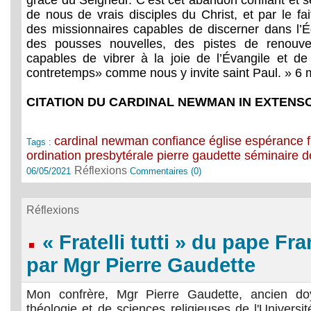
grâce du Seigneur. C’est cet abandon confiant et se
de nous de vrais disciples du Christ, et par le f
des missionnaires capables de discerner dans l’
des pousses nouvelles, des pistes de renouve
capables de vibrer à la joie de l’Évangile et d
contretemps» comme nous y invite saint Paul. » 6 
CITATION DU CARDINAL NEWMAN IN EXTENS
cardinal newman
confiance
église
espérance
Tags :
ordination presbytérale
pierre gaudette
séminaire 
Réflexions
06/05/2021
Commentaires (0)
Réflexions
« Fratelli tutti » du pape F
par Mgr Pierre Gaudette
Mon confrère, Mgr Pierre Gaudette, ancien d
théologie et de sciences religieuses de l'Universi