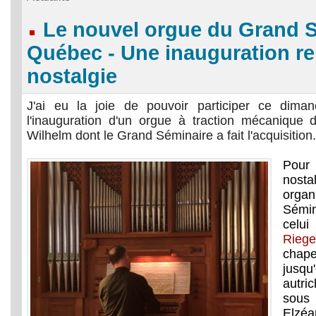
Le nouvel orgue du Grand 
Québec - Une inauguration re
nostalgie
J'ai eu la joie de pouvoir participer ce di
l'inauguration d'un orgue à traction mécanique d
Wilhelm dont le Grand Séminaire a fait l'acquisition
Pour 
nos
org
Sémin
celui
Riege
chape
jusq
autri
sous
Elzé