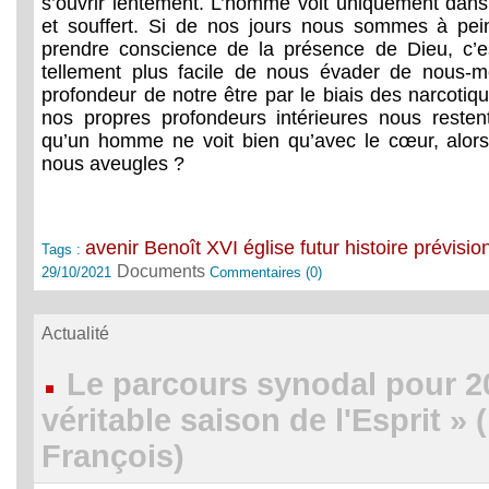
s’ouvrir lentement. L’homme voit uniquement dans
et souffert. Si de nos jours nous sommes à pe
prendre conscience de la présence de Dieu, c’es
tellement plus facile de nous évader de nous-
profondeur de notre être par le biais des narcotique
nos propres profondeurs intérieures nous restent
qu’un homme ne voit bien qu’avec le cœur, alor
nous aveugles ?
avenir
Benoît XVI
église
futur
histoire
prévisio
Tags :
Documents
29/10/2021
Commentaires (0)
Actualité
Le parcours synodal pour 2
véritable saison de l'Esprit » 
François)