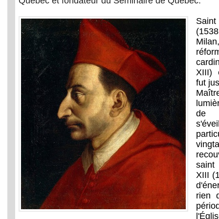
Québec et fondateur du Séminaire de Québec.
Sain
(153
Milan
réfor
cardi
XIII)
fut j
Maît
lumiè
de 
s'éve
part
ving
recou
saint
XIII (
d'éne
rien 
péri
l'Églis