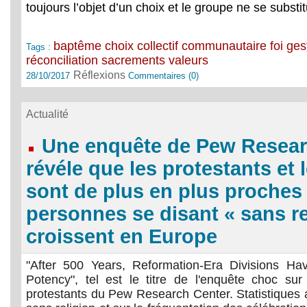
toujours l’objet d’un choix et le groupe ne se substi
baptême
choix
collectif
communautaire
foi
ges
Tags :
réconciliation
sacrements
valeurs
Réflexions
28/10/2017
Commentaires (0)
Actualité
Une enquête de Pew Resear
révéle que les protestants et 
sont de plus en plus proches 
personnes se disant « sans re
croissent en Europe
"After 500 Years, Reformation-Era Divisions Ha
Potency", tel est le titre de l'enquête choc sur
protestants du Pew Research Center. Statistiques 