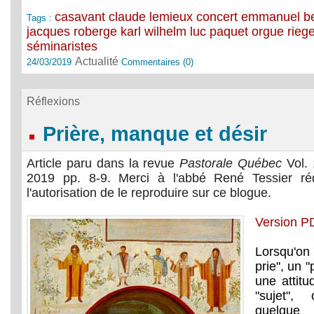
casavant
claude lemieux
concert
emmanuel be
Tags :
jacques roberge
karl wilhelm
luc paquet
orgue
rieg
séminaristes
Actualité
24/03/2019
Commentaires (0)
Réflexions
Prière, manque et désir
Article paru dans la revue
Pastorale Québec
Vol. 
2019 pp. 8-9. Merci à l'abbé René Tessier ré
l'autorisation de le reproduire sur ce blogue.
Version P
Lorsqu'on
prie", un "
une attit
"sujet",
quelque 