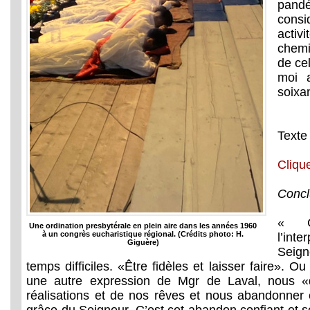
pan
con
acti
chemi
de ce
moi 
soixa
Texte
Clique
Concl
« C
Une ordination presbytérale en plein aire dans les années 1960
à un congrès eucharistique régional. (Crédits photo: H.
l’in
Giguère)
Seign
temps difficiles. «Être fidèles et laisser faire». O
une autre expression de Mgr de Laval, nous «
réalisations et de nos rêves et nous abandonner 