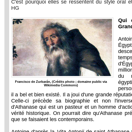
C'est pourquoi elles se ressentent du style oral e
HG
Qui 
Gran
Anto
Égyp
desce
tem
d'Égy
millio
du m
égyp
Francisco de Zurbarán, (Crédits photo ; domaine public via
Wikimedia Commons)
perso
il a bel et bien existé. Il a joui d'une grande réput
Celle-ci précède sa biographie et non l'inverse
d'Athanase qui est un pasteur et un homme d'acti
vérité historique. On pourrait dire qu'Athanase pr
que se faisaient les contemporains.
Antoine d'après la
Vita Antonii
de saint Athanase v